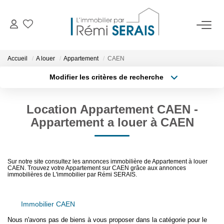
ACHETER
Accueil
A louer
Appartement
CAEN
Modifier les critères de recherche
LOUER
Type de transaction
Localisation
Acheter
Localisation
Location Appartement CAEN -
Type de bien
VENDRE
Surface min
Sélectionnez...
Appartement a louer à CAEN
BIENS VENDUS
Budget max
Sur notre site consultez les annonces immobilière de Appartement à louer
Rayon
CAEN. Trouvez votre Appartement sur CAEN grâce aux annonces
ADMINISTRATION DE BIENS
immobilières de L'immobilier par Rémi SERAIS.
Plus de critères
Créer une alerte
Gestion
Immobilier CAEN
Syndic
Nous n'avons pas de biens à vous proposer dans la catégorie pour le