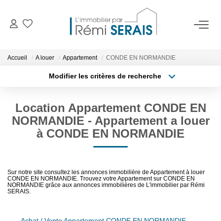
ACHETER
Accueil
A louer
Appartement
CONDE EN NORMANDIE
Modifier les critères de recherche
LOUER
Type de transaction
Localisation
Acheter
Localisation
Location Appartement CONDE EN
Type de bien
VENDRE
Surface min
Sélectionnez...
NORMANDIE - Appartement a louer
à CONDE EN NORMANDIE
BIENS VENDUS
Budget max
Rayon
ADMINISTRATION DE BIENS
Sur notre site consultez les annonces immobilière de Appartement à louer
CONDE EN NORMANDIE. Trouvez votre Appartement sur CONDE EN
NORMANDIE grâce aux annonces immobilières de L'immobilier par Rémi
Plus de critères
Créer une alerte
Gestion
SERAIS.
Syndic
Achat / Vente Appartement CONDE EN NORMANDIE